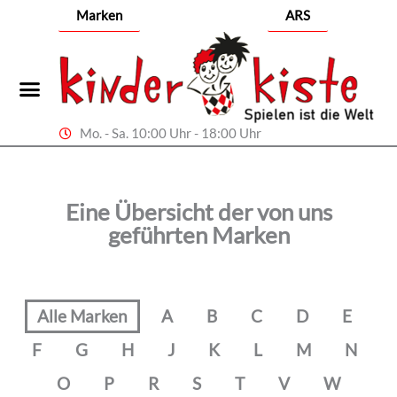
Zum
Marken
ARS
Inhalt
springen
Mo. - Sa. 10:00 Uhr - 18:00 Uhr
Eine Übersicht der von uns
geführten Marken
Alle Marken
A
B
C
D
E
F
G
H
J
K
L
M
N
O
P
R
S
T
V
W